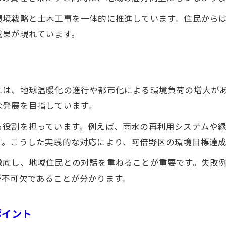
脱炭素社会実現へ向けた土木工事の進化
環境戦略と土木工事を一体的に推進しています。住民から
大阪市の土木工事現場で進む環境改善の工夫
成果が現れています。
土木工事と環境戦略の相互作用が生む効果
土木工事による都市基盤整備の最新事例紹介
脱炭素社会を支える環境戦略策定の実際
には、地球温暖化の進行や都市化による環境負荷の増大が
環境戦略策定と土木工事の脱炭素への取り組み
な発展を目指しています。
土木工事の省エネ技術が脱炭素化を加速
る役割を担っています。例えば、雨水の再利用システムや
環境戦略策定の手順と土木工事現場の連動
す。こうした実践的な対応により、阿倍野区の環境目標達
脱炭素社会で求められる土木工事の変革
徹底し、地域住民との対話を重ねることが重要です。失敗
環境戦略が導く持続可能な土木工事の姿
が不可欠であることが分かります。
土木工事ならではの環境配慮を徹底解説
土木工事で重視される環境配慮の基本視点
ポイント
環境戦略策定と連動した現場の工夫事例