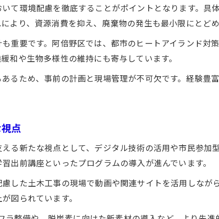
おいて環境配慮を徹底することがポイントとなります。具
土木工事の廃棄物削減や再利用への取り組み
れにより、資源消費を抑え、廃棄物の発生も最小限にとど
自然環境保全を考慮した土木工事の実践方法
土木工事における省エネルギー技術の活用
計も重要です。阿倍野区では、都市のヒートアイランド対
候緩和や生物多様性の維持にも寄与しています。
なぜ阿倍野区は環境戦略に力を入れるのか
阿倍野区の環境戦略策定と土木工事の関係性
もあるため、事前の計画と現場管理が不可欠です。経験豊
行政が推進する土木工事と環境目標の連携
環境戦略策定を優先する地域の課題と背景
な視点
土木工事が環境改善に直結する理由を解説
環境戦略と土木工事が目指す地域の未来像
支える新たな視点として、デジタル技術の活用や市民参加
学習出前講座といったプログラムの導入が進んでいます。
配慮した土木工事の現場で動画や関連サイトを活用しなが
上が図られています。
インフラ整備や、脱炭素に向けた新素材の導入など、より先