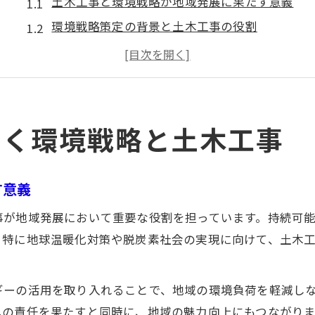
土木工事と環境戦略が地域発展に果たす意義
環境戦略策定の背景と土木工事の役割
土木工事による持続可能な未来構築のポイント
環境戦略策定を支える土木工事の新たな視点
土木工事が促す地域の環境目標達成の道筋
持続可能な都市へ導く土木工事と環境戦略
効く環境戦略と土木工事
土木工事が持続可能な都市づくりを支える理由
環境戦略策定と土木工事の具体的な連携方法
す意義
土木工事の現場で実践される環境配慮策とは
事が地域発展において重要な役割を担っています。持続可
持続可能性を高める土木工事の新技術と工法
。特に地球温暖化対策や脱炭素社会の実現に向けて、土木
環境戦略に基づく土木工事の推進体制を解説
大阪市で注目高まる土木工事の新たな役割
ギーの活用を取り入れることで、地域の環境負荷を軽減し
土木工事が大阪市の環境戦略策定で担う役割
への責任を果たすと同時に、地域の魅力向上にもつながりま