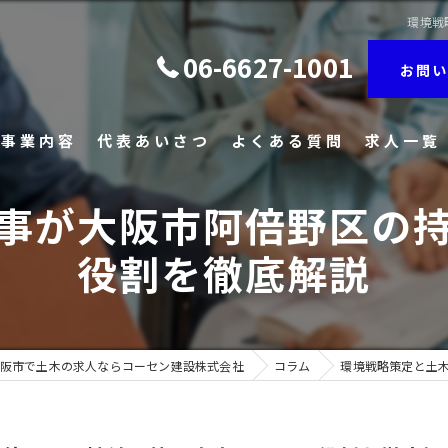
環境戦
06-6627-1001
お問い
事業内容
代表あいさつ
よくある質問
求人一覧
事が大阪市阿倍野区の
役割を徹底解説
阪市で土木の求人ならコーセン建設株式会社
コラム
環境戦略策定と土