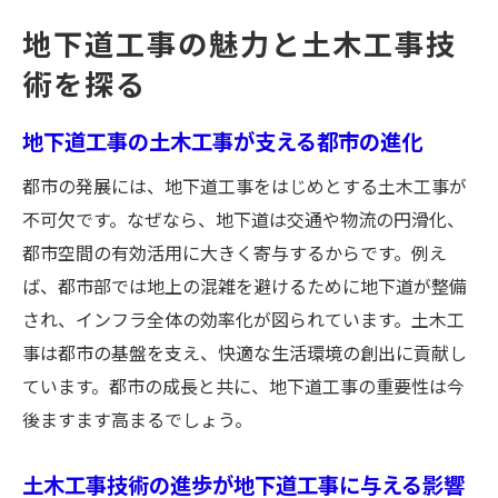
地下道工事と土木工事の魅力を体感する方
地下道工事の魅力と土木工事技
法
術を探る
都市インフラを支える土木工事の役割とは
土木工事から見る地下道工事の未来と可能
地下道工事の土木工事が支える都市の進化
性
都市の発展には、地下道工事をはじめとする土木工事が
順打ち逆打ち工法の違いが分かる地下工事入門
不可欠です。なぜなら、地下道は交通や物流の円滑化、
順打ち逆打ち工法の基本と土木工事の実際
都市空間の有効活用に大きく寄与するからです。例え
土木工事で選ばれる順打ち工法の特徴とは
ば、都市部では地上の混雑を避けるために地下道が整備
逆打ち工法が土木工事にもたらすメリット
され、インフラ全体の効率化が図られています。土木工
土木工事の現場で使われる工法の選び方
事は都市の基盤を支え、快適な生活環境の創出に貢献し
順打ち逆打ち工法の違いを土木工事視点で
ています。都市の成長と共に、地下道工事の重要性は今
解説
後ますます高まるでしょう。
地下道工事で役立つ土木工事の工法比較
土木工事技術の進歩が地下道工事に与える影響
土木工事における地下道の役割と安全性