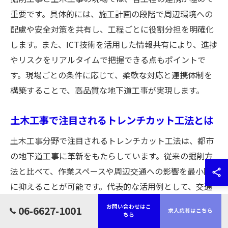
重要です。具体的には、施工計画の段階で周辺環境への
配慮や安全対策を共有し、工程ごとに役割分担を明確化
します。また、ICT技術を活用した情報共有により、進捗
やリスクをリアルタイムで把握できる点もポイントで
す。現場ごとの条件に応じて、柔軟な対応と連携体制を
構築することで、高品質な地下道工事が実現します。
土木工事で注目されるトレンチカット工法とは
土木工事分野で注目されるトレンチカット工法は、都市
の地下道工事に革新をもたらしています。従来の掘削方
法と比べて、作業スペースや周辺交通への影響を最小限
に抑えることが可能です。代表的な活用例として、交通
量の多いエリアや狭小地での地下道建設が挙げられま
お問い合わせはこ
06-6627-1001
求人応募はこちら
す。トレンチカット工法の普及は、都市インフラの安全
ちら