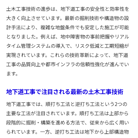
土木工事技術の進歩は、地下道工事の安全性と効率性を
地下道工事と土木工事の安全管理の重要性
大きく向上させています。最新の掘削技術や構造物の設
土木工事が守る地下道の役割と社会貢献
計手法により、複雑な地盤条件でも安定した施工が可能
地下道工事の安全対策と土木工事技術の連
となりました。例えば、地中障害物の事前把握やリアル
携
タイム管理システムの導入で、リスク低減と工期短縮が
土木工事から考える地下道の防災と安全性
実現されています。これらの技術革新によって、地下道
地下道工事の土木工事における最新安全技
工事の品質向上や都市インフラの信頼性強化が進んでい
術
ます。
土木工事で実現する地下道の安心な利用環
境
地下道工事で注目される最新の土木工事技術
地下躯体工事の流れを分かりやすく解説
地下道工事では、順打ち工法と逆打ち工法という2つの
地下躯体工事の流れと土木工事の基礎知識
主要な工法が注目されています。順打ち工法は上部から
土木工事と地下躯体工事の密接な関係を解
段階的に掘削・構築を進める方法で、従来から広く用い
説
られています。一方、逆打ち工法は地下から上部構造物