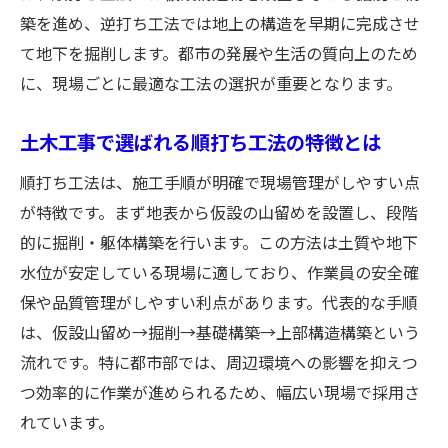
都市インフラ発展に欠かせない土木工事技
築を進め、逆打ち工法では地上の構造を早期に完成させ
術
て地下を掘削します。都市の発展や生活の質向上のため
地下道工事の最新動向と土木工事の役割
に、現場ごとに最適な工法の選択が重要となります。
土木工事を通じて変わる地下道工事の未来
都市の生活を支える土木工事と地下道の進
土木工事で選ばれる順打ち工法の特徴とは
化
順打ち工法は、施工手順が明確で現場管理がしやすい点
未来志向の地下道工事と土木工事技術の融
が特徴です。まず地表から仮設の山留めを設置し、段階
合
的に掘削・躯体構築を行います。この方法は土質や地下
水位が安定している現場に適しており、作業員の安全確
保や品質管理がしやすい利点があります。代表的な手順
は、仮設山留め→掘削→基礎構築→上部構造構築という
流れです。特に都市部では、周辺環境への影響を抑えつ
つ効率的に作業が進められるため、幅広い現場で採用さ
れています。