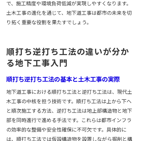
で、施工精度や環境負荷低減が実現しやすくなります。
土木工事で注目されるトレンチカット工法
土木工事の進化を通じて、地下道工事は都市の未来を切
とは
り拓く重要な役割を果たすでしょう。
地下道工事で注目される工期短縮の工法とは
土木工事技術で実現する工期短縮の工法解
説
順打ち逆打ち工法の違いが分か
地下道工事と土木工事の効率化策を紹介
る地下工事入門
順打ち逆打ち工法による土木工事の工期短
縮
順打ち逆打ち工法の基本と土木工事の実際
土木工事の現場で使われる時短テクニック
地下道工事における順打ち工法と逆打ち工法は、現代土
地下道工事の工法選定と土木工事の工夫
木工事の中核を担う技術です。順打ち工法は上から下へ
土木工事で工期短縮を実現する最新技術
と順次施工する方法、逆打ち工法は地上部構造物と地下
部を同時進行で進める手法です。これらは都市インフラ
都市インフラを支える地下道工事の未来像
の効率的な整備や安全性確保に不可欠です。具体的に
土木工事が導く地下道工事の未来と展望
は、順打ち工法では仮設構造物を設置しながら掘削と構