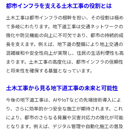
最新土木工事技術が見られる工事現場ツア
都市インフラを支える土木工事の役割とは
ー
土木工事は都市インフラの根幹を担い、その役割は極め
地下道工事の流れを現場ツアーで分かりや
て多岐にわたります。地下道工事は交通ネットワークの
すく
強化や防災機能の向上に不可欠であり、都市の持続的成
掘削工事やトレンチカット工法の基礎知識
長を支えます。例えば、地下道の整備により地上交通の
掘削工事とは何か土木工事の観点で解説
混雑緩和や安全性向上が実現し、住民の生活利便性も高
まります。土木工事の高度化は、都市インフラの信頼性
トレンチカット工法の特徴と土木工事の進
と将来性を確保する基盤となっています。
化
土木工事で使われる掘削工事の基礎知識を
土木工事から見る地下道工事の未来と可能性
学ぶ
今後の地下道工事は、AIやIoTなどの先端技術導入によ
地下道工事に欠かせない土木工事技術の実
り、さらに効率的かつ安全な施工が期待されます。これ
例
により、都市のさらなる発展や災害対応力の強化が可能
掘削工事と土木工事の現場での連携ポイン
となります。例えば、デジタル管理や自動化施工の普及
ト