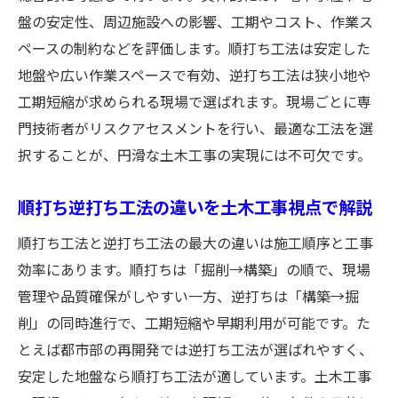
盤の安定性、周辺施設への影響、工期やコスト、作業ス
ペースの制約などを評価します。順打ち工法は安定した
地盤や広い作業スペースで有効、逆打ち工法は狭小地や
工期短縮が求められる現場で選ばれます。現場ごとに専
門技術者がリスクアセスメントを行い、最適な工法を選
択することが、円滑な土木工事の実現には不可欠です。
順打ち逆打ち工法の違いを土木工事視点で解説
順打ち工法と逆打ち工法の最大の違いは施工順序と工事
効率にあります。順打ちは「掘削→構築」の順で、現場
管理や品質確保がしやすい一方、逆打ちは「構築→掘
削」の同時進行で、工期短縮や早期利用が可能です。た
とえば都市部の再開発では逆打ち工法が選ばれやすく、
安定した地盤なら順打ち工法が適しています。土木工事