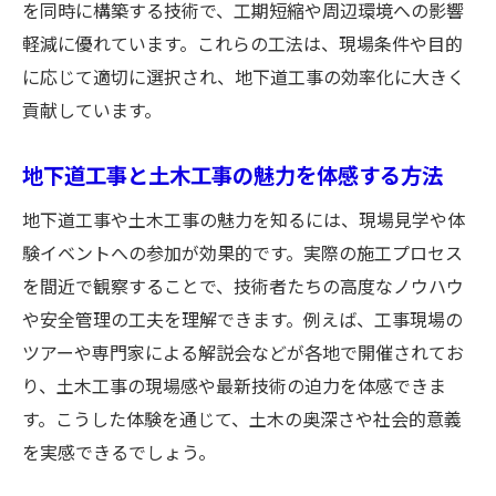
地下躯体工事の主要工程を土木工事目線で
を同時に構築する技術で、工期短縮や周辺環境への影響
紹介
軽減に優れています。これらの工法は、現場条件や目的
に応じて適切に選択され、地下道工事の効率化に大きく
土木工事技術が支える地下躯体工事の進行
貢献しています。
手順
地下躯体工事で活躍する土木工事技術とは
地下道工事と土木工事の魅力を体感する方法
土木工事から学ぶ地下躯体工事のポイント
地下道工事や土木工事の魅力を知るには、現場見学や体
工事現場ツアーで学ぶ最新土木工事の現場
験イベントへの参加が効果的です。実際の施工プロセス
工事現場ツアーで体験する土木工事の魅力
を間近で観察することで、技術者たちの高度なノウハウ
土木工事の現場で学ぶ地下道工事の先端技
や安全管理の工夫を理解できます。例えば、工事現場の
術
ツアーや専門家による解説会などが各地で開催されてお
現場ツアーから分かる土木工事の実際と工
り、土木工事の現場感や最新技術の迫力を体感できま
夫
す。こうした体験を通じて、土木の奥深さや社会的意義
土木工事の現場を通じて理解する地下道工
を実感できるでしょう。
事