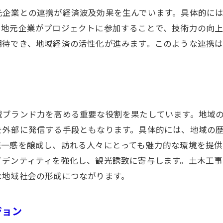
効率化を支えるプロジェクト管理ツール
元企業との連携が経済波及効果を生んでいます。具体的に
、地元企業がプロジェクトに参加することで、技術力の向
時間管理の徹底による工期短縮の実現
期待でき、地域経済の活性化が進みます。このような連携
予算管理とコスト削減の成功事例
。
人的資源の最適化とモチベーション向上
コミュニケーションの改善による成果
データ分析に基づく戦略的意思決定
域ブランド力を高める重要な役割を果たしています。地域
土木工事現場でのスキル向上がもたらす地域貢献
を外部に発信する手段ともなります。具体的には、地域の
現場技術者のスキルアップとその影響
統一感を醸成し、訪れる人々にとっても魅力的な環境を提供
地域貢献を実現する人材育成プログラム
イデンティティを強化し、観光誘致に寄与します。土木工
職業訓練による雇用促進と経済効果
な地域社会の形成につながります。
スキル向上がもたらすプロジェクトの質
地域企業との協力による人材育成
ジョン
技術交流が生む地域コミュニティの活性化