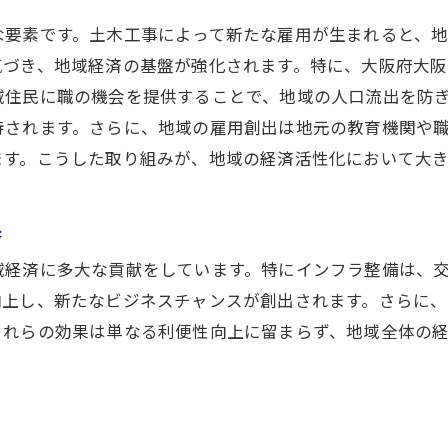
公共施設の充実による地域活性化
な要素です。土木工事によって新たな雇用が生まれると、
安心・安全な生活基盤の整備
気づき、地域経済の基盤が強化されます。特に、大阪府大
サステナブルな地域づくりへの貢献
域住民に職の機会を提供することで、地域の人口流出を防
コミュニティの強化を促すプロジェクト
待されます。さらに、地域の雇用創出は地元の教育機関や
住民参加型の土木工事計画の重要性
ます。こうした取り組みが、地域の経済活性化において大
大阪府大阪市摂津市における最新技術を駆使した土木工事
果
最新技術導入による効率化の実現
IoTとAIを活用した工事現場の革新
域経済に多大な貢献をしています。特にインフラ整備は、
持続可能な技術がもたらす環境保護
向上し、新たなビジネスチャンスが創出されます。さらに
これらの効果は単なる利便性向上に留まらず、地域全体の
建設技術の進化による品質向上
未来を見据えた技術者育成の重要性
地域発展を支えるテクノロジ―の活用
プロジェクト管理の効率化がもたらす土木工事の成功要因