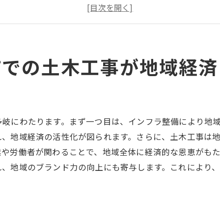
土木工事によるインフラ整備の経済効果
地元企業との連携による経済波及効果
土木工事を通じた地域ブランド力強化
経済発展に向けた土木工事の長期的ビジョン
市での土木工事が地域経済
成功する土木工事戦略:大阪府大阪市摂津市での実践例
地域特性を考慮したプロジェクト選定
効率的なリソース配分とその効果
多岐にわたります。まず一つ目は、インフラ整備により地
地元住民の意見を反映した設計プロセス
れ、地域経済の活性化が図られます。さらに、土木工事は
環境に配慮した持続可能な工事手法
業や労働者が関わることで、地域全体に経済的な恩恵がも
プロジェクト成功のためのリスク管理
れ、地域のブランド力の向上にも寄与します。これにより
地域住民とのコミュニケーション戦略
地域住民の生活を向上させる土木工事の秘訣
住民の生活利便性を高める工事事例