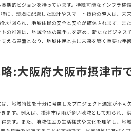
る長期的ビジョンを持っています。持続可能なインフラ整
精密な計画が導く大阪府大阪市摂津市の土木工事の新たな
。特に、環境に配慮した設計やスマート技術の導入は、未
精密なプロジェクト計画の重要性
強化が図られ、地域住民の安全と安心が確保されます。ま
成功する計画立案のステップと工夫
クトの推進は、地域全体の競争力を高め、新たなビジネス
地理情報システムを活用した計画策定
を支える基盤となり、地域住民と共に未来を築く重要な手
計画段階からの住民参加の意義
未来志向の計画が導く地域の可能性
略:大阪府大阪市摂津市
イノベーションによる計画の革新
地域活性化を目指す土木工事戦略の重要性
地域活性化のための戦略的アプローチ
持続可能な地域発展を促す工事手法
には、地域特性を十分に考慮したプロジェクト選定が不可
長期的視点に基づく計画と実践
できます。例えば、摂津市は雨が多い地域として知られ、
り得ます。また、地域住民の生活様式や文化を理解し、地
地域コミュニティとの協働の必要性
可能な開発を推進することが可能です。地域特性に基づく