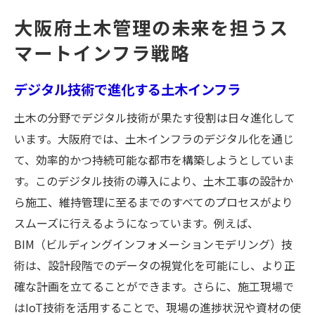
環境に優しいインフラ設計の新技術
大阪府土木管理の未来を担うス
持続可能なインフラを支える再生可能エネ
マートインフラ戦略
ルギー
AI活用によるインフラ維持管理の最適化
デジタル技術で進化する土木インフラ
持続可能な都市計画を目指す大阪府の土木挑戦
土木の分野でデジタル技術が果たす役割は日々進化して
環境負荷軽減を目指す都市設計
います。大阪府では、土木インフラのデジタル化を通じ
自然と調和した都市空間の創出
て、効率的かつ持続可能な都市を構築しようとしていま
循環型社会を目指す資源管理戦略
す。このデジタル技術の導入により、土木工事の設計か
都市の緑化と生態系保全の取り組み
ら施工、維持管理に至るまでのすべてのプロセスがより
再生可能エネルギーの導入とその効果
スムーズに行えるようになっています。例えば、
BIM（ビルディングインフォメーションモデリング）技
地域住民と共に進める持続可能な都市開発
術は、設計段階でのデータの視覚化を可能にし、より正
交通効率化で大阪府の土木が描く未来の都市像
確な計画を立てることができます。さらに、施工現場で
ICT技術を駆使した交通管理システム
はIoT技術を活用することで、現場の進捗状況や資材の使