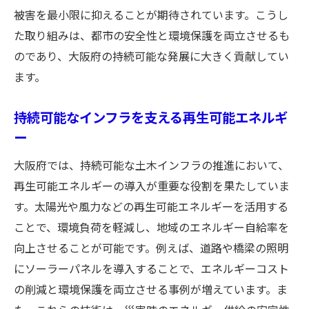
被害を最小限に抑えることが期待されています。こうし
観光客増加を促進する大阪府の文化資産保護と
た取り組みは、都市の安全性と環境保護を両立させるも
土木の連携
のであり、大阪府の持続可能な発展に大きく貢献してい
文化資産を守るための土木技術の活用
ます。
観光スポットのアクセス改善プロジェクト
持続可能な観光地づくりの実践
持続可能なインフラを支える再生可能エネルギ
歴史的建造物の保全と観光活用の調和
ー
観光客を引き寄せる都市デザイン
大阪府では、持続可能な土木インフラの推進において、
文化と土木が共鳴する都市開発の未来
再生可能エネルギーの導入が重要な役割を果たしていま
す。太陽光や風力などの再生可能エネルギーを活用する
ことで、環境負荷を軽減し、地域のエネルギー自給率を
向上させることが可能です。例えば、道路や橋梁の照明
にソーラーパネルを導入することで、エネルギーコスト
の削減と環境保護を両立させる事例が増えています。ま