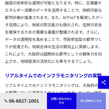
施設の効率的な運用が可能となります。特に、交通量や
エネルギー消費のデータを活用することで、持続可能な
都市計画が推進されます。また、AIやIoTを駆使したデー
タ活用により、地域の防災能力も強化され、住民の安全
を確保するための重要な基盤が整備されます。さらに、
データの透明性を高めることで、市民参加型の都市づく
りが促進され、地域全体の生活の質向上に貢献します。
これにより、大阪府は国際的な都市としての競争力を向
上させ、地域経済の活性化にも寄与するでしょう。
リアルタイムでのインフラモニタリングの実際
リアルタイムでのインフラモニタリングは、大阪府の土
木管理において革新をもたらしています。センサー技術
の進化により、道路や橋梁、下水道といったインフラの
お問い合わせはこ
06-6627-1001
求人応募はこちら
ちら
状態を常時監視することが可能になりました。これによ