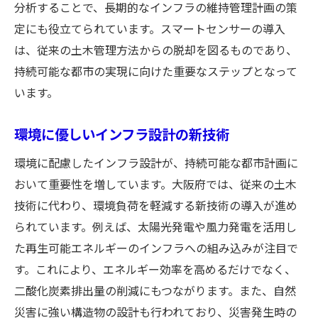
万博を見据えた都市の再開発計画
分析することで、長期的なインフラの維持管理計画の策
観光拠点としてのランドマーク整備
定にも役立てられています。スマートセンサーの導入
文化イベントを支えるインフラ構築
は、従来の土木管理方法からの脱却を図るものであり、
持続可能な都市の実現に向けた重要なステップとなって
万博と連携した地域振興戦略
います。
国際都市大阪の魅力を引き出す土木
地域経済を活性化する大阪府の土木管理のビジ
環境に優しいインフラ設計の新技術
ョン
環境に配慮したインフラ設計が、持続可能な都市計画に
地元企業との連携によるプロジェクト推進
おいて重要性を増しています。大阪府では、従来の土木
新たな経済圏を創るインフラ投資
技術に代わり、環境負荷を軽減する新技術の導入が進め
地域密着型の雇用創出とその効果
られています。例えば、太陽光発電や風力発電を活用し
インフラ整備がもたらす産業振興の可能性
た再生可能エネルギーのインフラへの組み込みが注目で
地域の特色を活かした観光地開発
す。これにより、エネルギー効率を高めるだけでなく、
経済活性化を支える交通ネットワークの整
二酸化炭素排出量の削減にもつながります。また、自然
備
災害に強い構造物の設計も行われており、災害発生時の