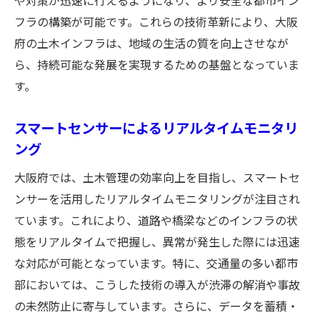
や対策が迅速に行えるようになり、より安全な都市イン
AIとIoTで進化する大阪府のスマートシティ土木
フラの構築が可能です。これらの技術革新により、大阪
管理
府の土木インフラは、地域の生活の質を向上させなが
IoT活用によるインフラ管理の革新
ら、持続可能な発展を実現するための基盤となっていま
す。
AIがもたらす土木プロジェクトの効率化
スマートシティ実現に向けたデータ活用戦
スマートセンサーによるリアルタイムモニタリ
略
ング
リアルタイムでのインフラモニタリングの
大阪府では、土木管理の効率向上を目指し、スマートセ
実際
ンサーを活用したリアルタイムモニタリングが注目され
次世代都市管理におけるAIの役割
ています。これにより、道路や橋梁などのインフラの状
市民参加型のスマートシティ構築
態をリアルタイムで把握し、異常が発生した際には迅速
大阪万博に向けた公共空間再生がもたらす土木
な対応が可能となっています。特に、交通量の多い都市
の新たな役割
部においては、こうした技術の導入が渋滞の解消や事故
公共空間の再生プロジェクトの進捗
の未然防止に寄与しています。さらに、データを蓄積・