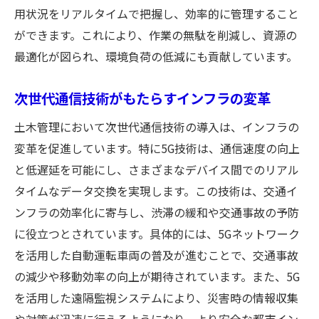
公共交通機関の最適化による住民サービス
用状況をリアルタイムで把握し、効率的に管理すること
向上
ができます。これにより、作業の無駄を削減し、資源の
モビリティの多様化がもたらす都市の変化
最適化が図られ、環境負荷の低減にも貢献しています。
歩行者と自転車のための安全なインフラ
交通渋滞緩和に向けた新技術の導入
次世代通信技術がもたらすインフラの変革
未来の都市交通を見据えた政策の展望
土木管理において次世代通信技術の導入は、インフラの
自然災害に強い構造設計で大阪府の安心を支え
変革を促進しています。特に5G技術は、通信速度の向上
る土木技術
と低遅延を可能にし、さまざまなデバイス間でのリアル
地震に強い構造物の最新テクノロジー
タイムなデータ交換を実現します。この技術は、交通イ
ンフラの効率化に寄与し、渋滞の緩和や交通事故の予防
洪水対策を強化するインフラ整備
に役立つとされています。具体的には、5Gネットワーク
耐風設計による安心安全な都市づくり
を活用した自動運転車両の普及が進むことで、交通事故
災害に備えた都市のレジリエンス強化
の減少や移動効率の向上が期待されています。また、5G
避難所の整備とその重要性
を活用した遠隔監視システムにより、災害時の情報収集
災害発生時の迅速な対応体制の構築